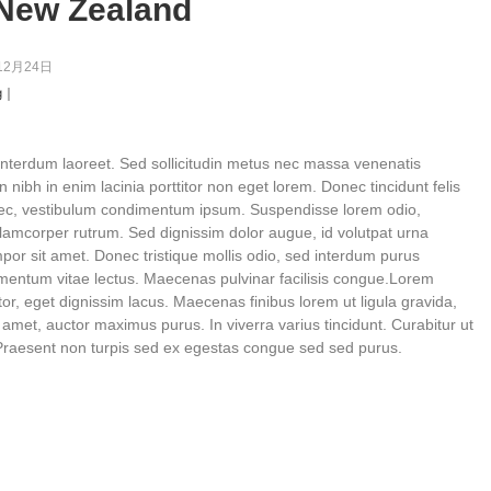
New Zealand
12月24日
g｜
nterdum laoreet. Sed sollicitudin metus nec massa venenatis
n nibh in enim lacinia porttitor non eget lorem. Donec tincidunt felis
s nec, vestibulum condimentum ipsum. Suspendisse lorem odio,
ullamcorper rutrum. Sed dignissim dolor augue, id volutpat urna
or sit amet. Donec tristique mollis odio, sed interdum purus
rmentum vitae lectus. Maecenas pulvinar facilisis congue.Lorem
rtor, eget dignissim lacus. Maecenas finibus lorem ut ligula gravida,
it amet, auctor maximus purus. In viverra varius tincidunt. Curabitur ut
raesent non turpis sed ex egestas congue sed sed purus.