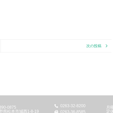
次の投稿
0263-32-8200
90-0875
月
野県松本市城西1-8-19
定
0263-36-8585