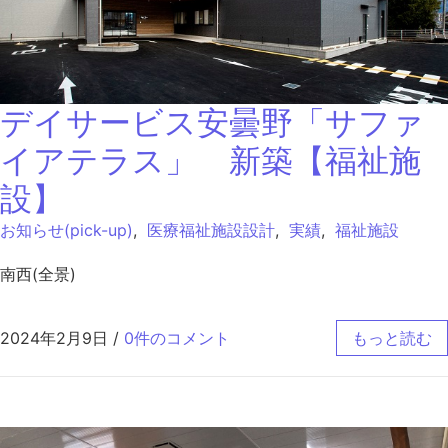
デイサービス安曇野「サファ
イアテラス」 新築【福祉施
設】
お知らせ(pick-up)
,
医療福祉施設設計
,
実績
,
福祉施設
南西(全景)
2024年2月9日
/
0件のコメント
もっと読む