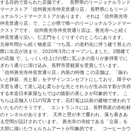
する目的で造られた店舗です。 長野県のリージョナルランド
マークストア「信州善光寺仲見世通り店」 長野県にもリージ
ョナルランドマークストアがあります。 それは「信州善光寺
仲見世通り店」で、ここが県で唯一のリージョナルランドマー
クストアです。 信州善光寺仲見世通り店は、善光寺へと続く
仲見世通り沿い、仁王門をくぐりすぐのところにあります。
元禄年間から続く物産店「つち茂」の老朽化に伴う建て替えの
際に出店が決まり、2020年3月にオープンしました。2階建て
の店舗 で、しっくい仕上げの壁に瓦ぶきの造りが参拝客でに
ぎわう通りに溶け込み、長野市景観賞を受賞しています。
「信州善光寺仲見世通り店」内装の特徴 この店舗は、「賑わ
いと静寂、光と影」をデザインコンセプトにしており、障子や
天窓を通して差し込む柔らかな光とそれらが生み出す影が共存
する木造日本家屋ならではの陰影の美しさが印象的です。 こ
ちらは店舗入り口の写真です。石灯篭は以前の建物で使われて
いたものだそうです。 エントランスには、長野県産の赤松材
のトンネルがあります。 天井と壁が木で覆われ、落ち着きあ
る空間が設計されています。 善光寺の寺紋である「立葵」を
大胆に描いたウェルカムアートが印象的です。 コーヒーカウ