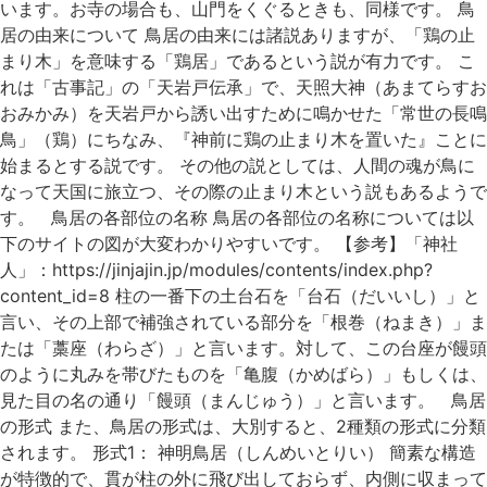
います。お寺の場合も、山門をくぐるときも、同様です。 鳥
居の由来について 鳥居の由来には諸説ありますが、「鶏の止
まり木」を意味する「鶏居」であるという説が有力です。 こ
れは「古事記」の「天岩戸伝承」で、天照大神（あまてらすお
おみかみ）を天岩戸から誘い出すために鳴かせた「常世の長鳴
鳥」（鶏）にちなみ、『神前に鶏の止まり木を置いた』ことに
始まるとする説です。 その他の説としては、人間の魂が鳥に
なって天国に旅立つ、その際の止まり木という説もあるようで
す。 鳥居の各部位の名称 鳥居の各部位の名称については以
下のサイトの図が大変わかりやすいです。 【参考】「神社
人」：https://jinjajin.jp/modules/contents/index.php?
content_id=8 柱の一番下の土台石を「台石（だいいし）」と
言い、その上部で補強されている部分を「根巻（ねまき）」ま
たは「藁座（わらざ）」と言います。対して、この台座が饅頭
のように丸みを帯びたものを「亀腹（かめばら）」もしくは、
見た目の名の通り「饅頭（まんじゅう）」と言います。 鳥居
の形式 また、鳥居の形式は、大別すると、2種類の形式に分類
されます。 形式1： 神明鳥居（しんめいとりい） 簡素な構造
が特徴的で、貫が柱の外に飛び出しておらず、内側に収まって