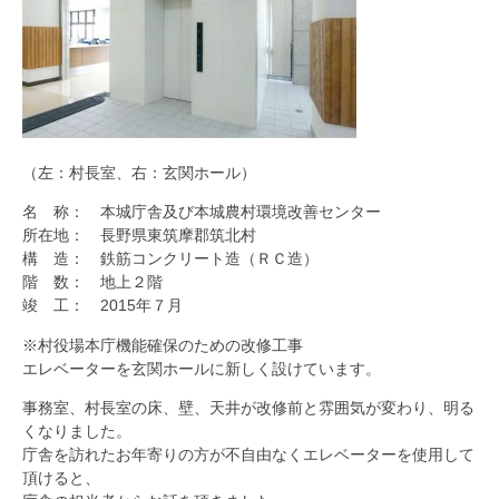
（左：村長室、右：玄関ホール）
名 称： 本城庁舎及び本城農村環境改善センター
所在地： 長野県東筑摩郡筑北村
構 造： 鉄筋コンクリート造（ＲＣ造）
階 数： 地上２階
竣 工： 2015年７月
※村役場本庁機能確保のための改修工事
エレベーターを玄関ホールに新しく設けています。
事務室、村長室の床、壁、天井が改修前と雰囲気が変わり、明る
くなりました。
庁舎を訪れたお年寄りの方が不自由なくエレベーターを使用して
頂けると、