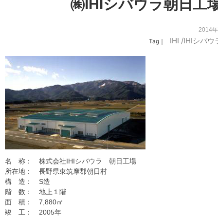
㈱IHIシバウラ朝日
2014
IHI
/
IHIシバウ
Tag｜
名 称： 株式会社IHIシバウラ 朝日工場
所在地： 長野県東筑摩郡朝日村
構 造： S造
階 数： 地上１階
面 積： 7,880㎡
竣 工： 2005年