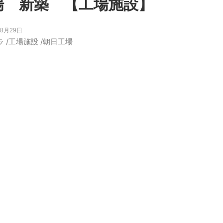
工場 新築 【工場施設】
年8月29日
ラ
/
工場施設
/
朝日工場