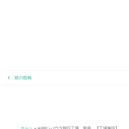
前の投稿
ホーム
»
㈱IHIシバウラ朝日工場 新築 【工場施設】