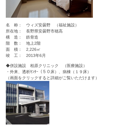
名 称： ウィズ安曇野 （福祉施設）
所在地： 長野県安曇野市穂高
構 造： 鉄骨造
階 数： 地上2階
面 積： 2,226㎡
竣 工： 2013年6月
◆併設施設 柏原クリニック （医療施設）
・外来、透析ｾﾝﾀｰ（５０床）、病棟（１９床）
（画面をクリックすると詳細がご覧いただけます）