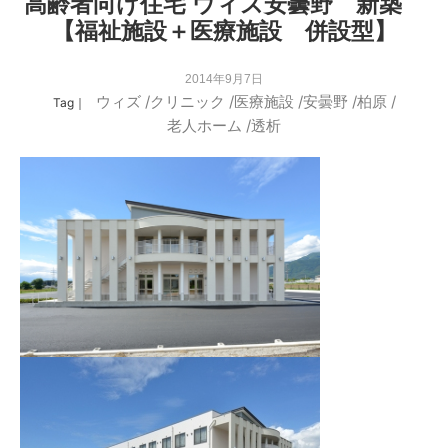
高齢者向け住宅 ウィズ安曇野 新築
【福祉施設＋医療施設 併設型】
2014年9月7日
ウィズ
/
クリニック
/
医療施設
/
安曇野
/
柏原
/
Tag｜
老人ホーム
/
透析