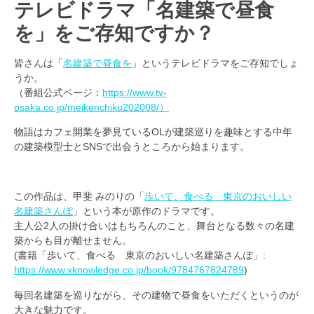
テレビドラマ「名建築で昼食
を」をご存知ですか？
皆さんは「
名建築で昼食を
」というテレビドラマをご存知でしょ
うか。
（番組公式ページ：
https://www.tv-
osaka.co.jp/meikenchiku202008/）
物語はカフェ開業を夢見ているOLが建築巡りを趣味とする中年
の建築模型士とSNSで出会うところから始まります。
この作品は、甲斐 みのりの「
歩いて、食べる 東京のおいしい
名建築さんぽ
」という本が原作のドラマです。
主人公2人の掛け合いはもちろんのこと、舞台となる数々の名建
築からも目が離せません。
(書籍「歩いて、食べる 東京のおいしい名建築さんぽ」:
https://www.xknowledge.co.jp/book/9784767824789
)
毎回名建築を巡りながら、その建物で昼食をいただくというのが
大きな魅力です。