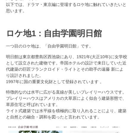
以下では、ドラマ・東京編に登場するロケ地に触れていきたいと
思います。
ロケ地1 : 自由学園明日館
一つ目のロケ地は、「自由学園明日館」です。
明日館は東京都豊島区西池袋にあり、1921年(大正10年)に女学校
として設立された建物です。
帝国ホテルの設計で来日していた近
代建築の巨匠フランクロイド・ライトとその助手の遠藤 新によ
り設計されました。
1997年に国の重要文化財として登録されています 。
特徴的なのは水平に広がる直線が美しいプレイリーハウスです。
プレイリーハウスはアメリカの大草原によく似合う建築形態で、
草原住宅と呼ばれています。
ライト式建築では水平線を積極的に取り入れることにより、建築
と自然との融合・調和を図ったと言われています。