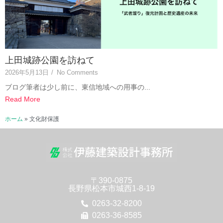
上田城跡公園を訪ねて
2026年5月13日
/
No Comments
ブログ筆者は少し前に、東信地域への用事の...
Read More
ホーム
»
文化財保護
〒390-0875
長野県松本市城西1-8-19
0263-32-8200
0263-36-8585