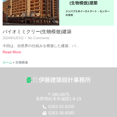
バイオミミクリー(生物模倣)建築
2024年6月5日
/
No Comments
今回は、自然界の仕組みを模倣した建築、バ...
Read More
ホーム
»
生物模倣
〒390-0875
長野県松本市城西1-8-19
0263-32-8200
0263-36-8585