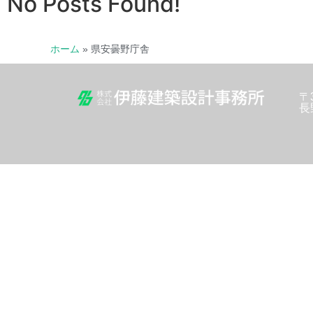
No Posts Found!
ホーム
»
県安曇野庁舎
〒3
長