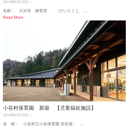
2014年8月19日
/
名称： 大沢寺 納骨堂 （だいたくじ ...
Read More
小谷村保育園 新築 【児童福祉施設】
2014年8月19日
/
名 称： 小谷村立小谷保育園 所在地： ...