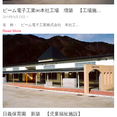
ビーム電子工業㈱本社工場 増築 【工場施…
2014年8月23日
/
名 称： ビーム電子工業株式会社 本社工...
Read More
日義保育園 新築 【児童福祉施設】