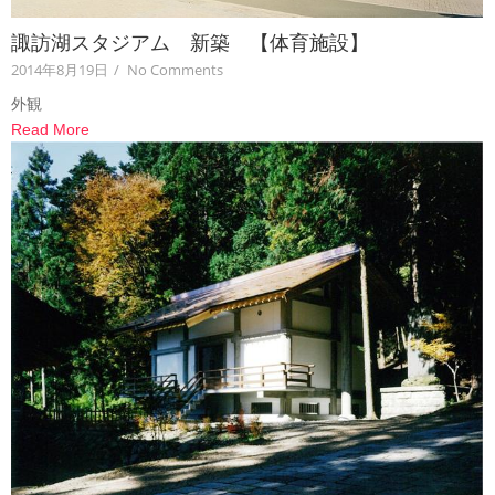
諏訪湖スタジアム 新築 【体育施設】
2014年8月19日
/
No Comments
外観
Read More