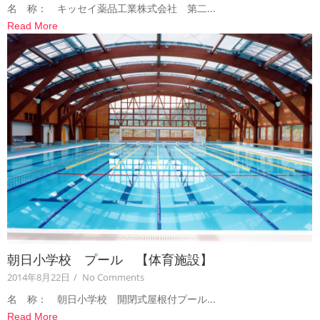
名 称： キッセイ薬品工業株式会社 第二...
Read More
朝日小学校 プール 【体育施設】
2014年8月22日
/
No Comments
名 称： 朝日小学校 開閉式屋根付プール...
Read More