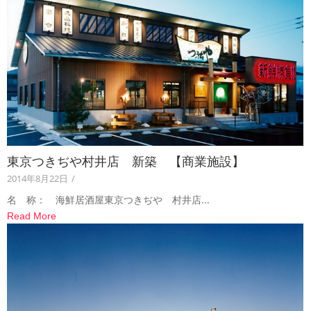
東京つきぢや村井店 新築 【商業施設】
2014年8月22日
/
名 称： 海鮮居酒屋東京つきぢや 村井店...
Read More