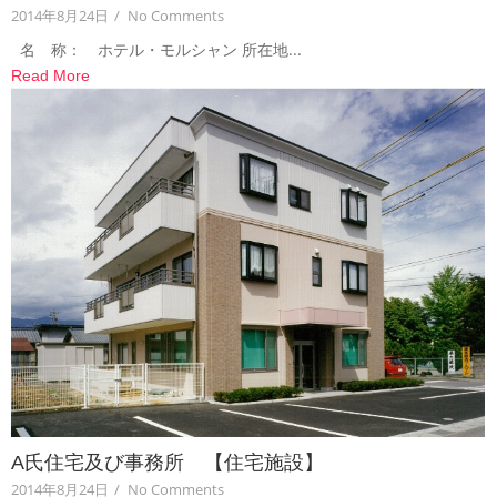
2014年8月24日
/
No Comments
名 称： ホテル・モルシャン 所在地...
Read More
A氏住宅及び事務所 【住宅施設】
2014年8月24日
/
No Comments