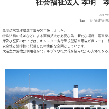
社会福祉法人 孝明 
2017
伊藤建築設
Tag｜
孝明舘浴室棟増築工事が竣工致しました。
特殊浴槽の追加などによる面積拡大が必要な為、新たな場所に浴室棟
床及び壁面の仕上げは、キャスター走行重視型浴室用塩ビ床シート・
安全性と清掃性に配慮した衛生的な空間としています。
大浴室の浴槽は利用者が北アルプスや桜の花を望みながら入浴できる