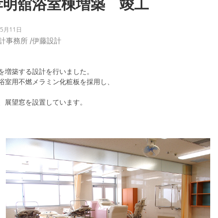
孝明舘浴室棟増築 竣工
年5月11日
計事務所
/
伊藤設計
を増築する設計を行いました。
浴室用不燃メラミン化粧板を採用し、
、展望窓を設置しています。