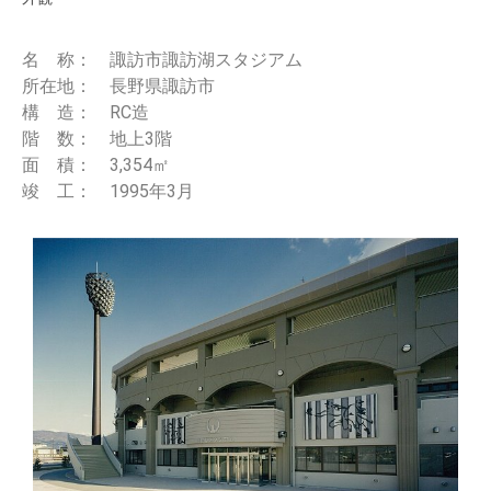
名 称： 諏訪市諏訪湖スタジアム
所在地： 長野県諏訪市
構 造： RC造
階 数： 地上3階
面 積： 3,354㎡
竣 工： 1995年3月