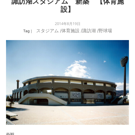
諏訪湖スタジアム 新築 【体育施
設】
2014年8月19日
スタジアム
/
体育施設
/
諏訪湖
/
野球場
Tag｜
外観