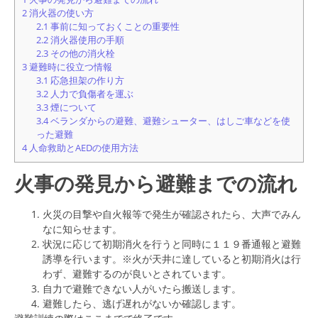
2
消火器の使い方
2.1
事前に知っておくことの重要性
2.2
消火器使用の手順
2.3
その他の消火栓
3
避難時に役立つ情報
3.1
応急担架の作り方
3.2
人力で負傷者を運ぶ
3.3
煙について
3.4
ベランダからの避難、避難シューター、はしご車などを使
った避難
4
人命救助とAEDの使用方法
火事の発見から避難までの流れ
火災の目撃や自火報等で発生が確認されたら、大声でみん
なに知らせます。
状況に応じて初期消火を行うと同時に１１９番通報と避難
誘導を行います。
※火が天井に達していると初期消火は行
わず、避難するのが良いとされています。
自力で避難できない人がいたら搬送します。
避難したら、逃げ遅れがないか確認します。