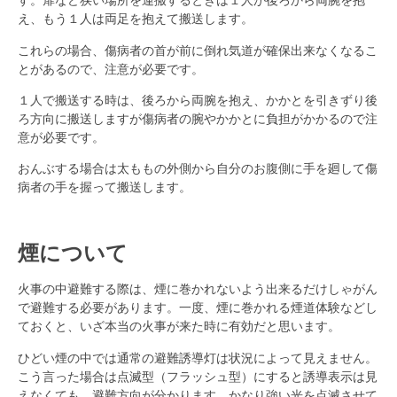
え、もう１人は両足を抱えて搬送します。
これらの場合、傷病者の首が前に倒れ気道が確保出来なくなるこ
とがあるので、注意が必要です。
１人で搬送する時は、後ろから両腕を抱え、かかとを引きずり後
ろ方向に搬送しますが傷病者の腕やかかとに負担がかかるので注
意が必要です。
おんぶする場合は太ももの外側から自分のお腹側に手を廻して傷
病者の手を握って搬送します。
煙について
火事の中避難する際は、煙に巻かれないよう出来るだけしゃがん
で避難する必要があります。一度、煙に巻かれる煙道体験などし
ておくと、いざ本当の火事が来た時に有効だと思います。
ひどい煙の中では通常の避難誘導灯は状況によって見えません。
こう言った場合は点滅型（フラッシュ型）にすると誘導表示は見
えなくても、避難方向が分かります。かなり強い光を点滅させて