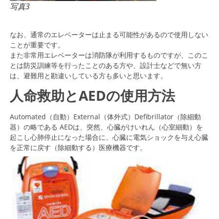
写真3
なお、通常のエレベーターは止まる可能性があるので使用しない
ことが重要です。
また非常用エレベーターは消防隊が利用するものですが、このこ
とは防災訓練等を行ったことのある方や、設計士などで無い方
は、避難用と勘違いしている方も多いと思います。
人命救助とAEDの使用方法
Automated（自動）External（体外式）Defibrillator（除細動
器）の略である AEDは、突然、心臓がけいれん（心室細動）を
起こし心肺停止になった場合に、心臓に電気ショックを与え心臓
を正常に戻す（除細動する）医療機器です。