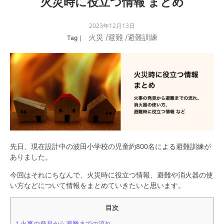
火災時に役立つ情報 まとめ
2023年12月13日
火災
/
避難
/
避難訓練
Tag｜
先日、現在
設計中の波田小学校の児童約800名による避難訓練が
ありました。
今回はそれにちなんで、火災時に役立つ情報、避難や消火器の使
い方などについて情報をまとめていきたいと思います。
目次
1
火事の発見から避難までの流れ