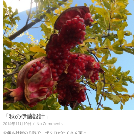
「秋の伊藤設計」
2014年11月10日
/
No Comments
今年も社屋の片隅で、ザクロがたくさん実っ...