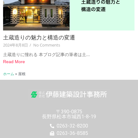
土蔵造りの魅力と構造の変遷
2024年8月8日
/
No Comments
土蔵造りに憧れる 本ブログ記事の筆者は土...
Read More
ホーム
»
屋根
〒390-0875
長野県松本市城西1-8-19
0263-32-8200
0263-36-8585