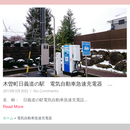
木曽町日義道の駅 電気自動車急速充電器 …
2015年3月30日
/
No Comments
名 称： 日義道の駅電気自動車急速充電設...
Read More
ホーム
»
電気自動車急速充電器