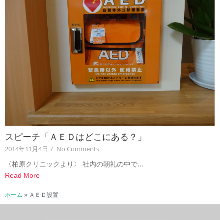
スピーチ「ＡＥＤはどこにある？」
2014年11月4日
/
No Comments
〈柏原クリニックより〉 社内の朝礼の中で...
Read More
ホーム
»
ＡＥＤ設置