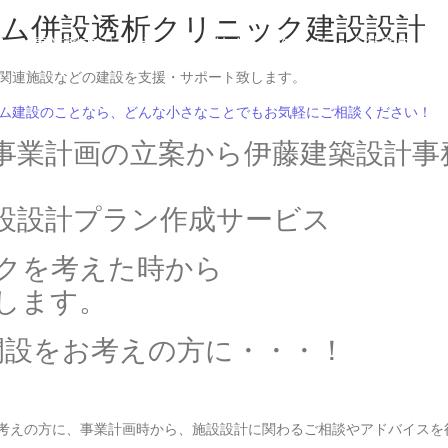
ーム併設透析クリニック建設設計
と
事業案内
ポートフォリオ
お知らせ
会社案内
事業計画の立案から伊藤建築設計事
設設計プラン作成サービス
クを考えた時から
します。
考えの方に、事業計画時から、施設設計に関わるご相談やアドバイスを