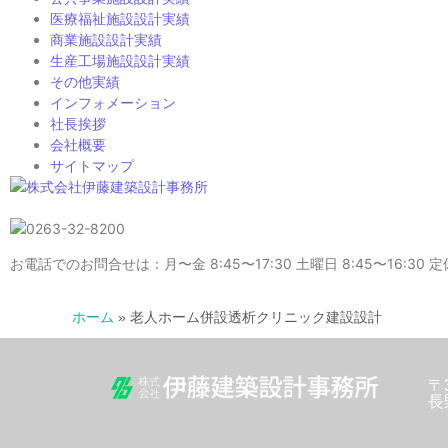
医療福祉施設設計実績
商業施設設計実績
生産工場施設設計実績
その他実績
インフォメーション
社長挨拶
会社概要
サイトマップ
お電話でのお問合せは：月〜金 8:45〜17:30 土曜日 8:45〜16:3
ホーム
»
老人ホーム併設透析クリニック建設設計
〒3
長